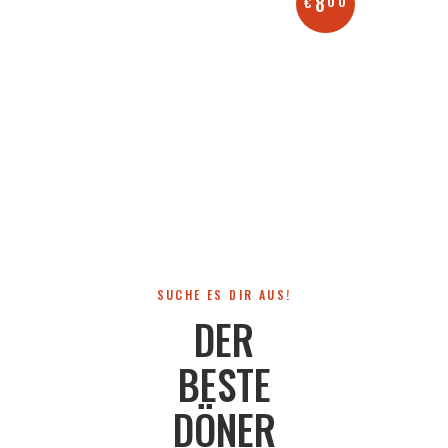
Moment
8
00
€
und lass
dich
vom
Geschmack
überzeugen.
SUCHE ES DIR AUS!
DER
BESTE
DÖNER